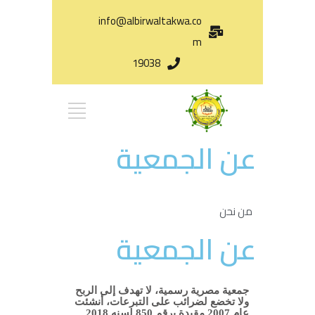
info@albirwaltakwa.co
m
19038
عن الجمعية
من نحن
عن الجمعية
جمعية مصرية رسمية، لا تهدف إلى الربح
ولا تخضع لضرائب على التبرعات، أنشئت
عام 2007 مقيدة برقم 850 لسنه 2018