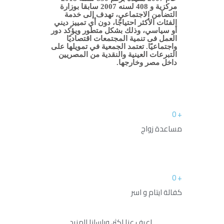
مركزية و 408 لسنه 2007 سابقا بوزارة
التضامن الاجتماعي، تهدف إلى خدمة
الفئات الأكثر احتياجًا، دون أي تمييز ديني
أو سياسي، وذلك بشكل متطور ويؤكد دور
العمل فى تنمية المجتمعات اقتصاديًا
واجتماعيًا. تعتمد الجمعية في تمويلها على
التبرعات العينية والنقدية من المصريين
داخل مصر وخارجها.
0
+
مساعدة زواج
0
+
كفالة ايتام و اسر
اعرف عنا اكثر، وراسلنا للمزيد