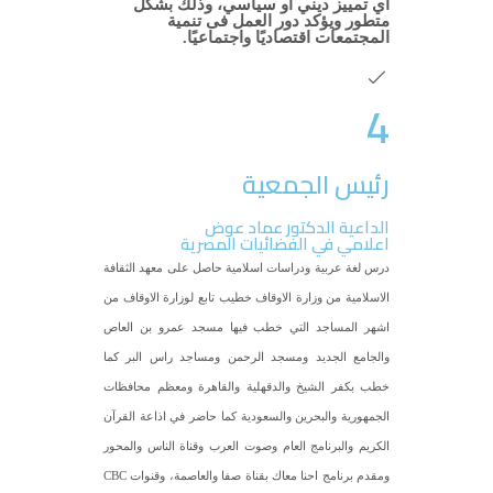
أي تمييز ديني أو سياسي، وذلك بشكل
متطور ويؤكد دور العمل فى تنمية
المجتمعات اقتصاديًا واجتماعيًا.
4
رئيس الجمعية
الداعية الدكتور عماد عوض
اعلامي في الفضائيات المصرية
درس لغة عربية ودراسات اسلامية حاصل على معهد الثقافة
الاسلامية من وزارة الاوقاف خطيب تابع لوزارة الاوقاف من
اشهر المساجد التي خطب فيها مسجد عمرو بن العاص
والجامع الجديد ومسجد الرحمن ومساجد راس البر كما
خطب بكفر الشيخ والدقهلية والقاهرة ومعظم محافظات
الجمهورية والبحرين والسعودية كما حاضر في اذاعة القرآن
الكريم والبرنامج العام وصوت العرب وقناة الناس والمحور
ومقدم برنامج احنا معاك بقناة صفا والعاصمة، وقنوات CBC