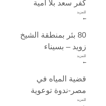
كفر سعد بلا أمية
للمزيد
80 بئر بمنطقة الشيخ
زويد – بسيناء
للمزيد
قضية المياه في
مصر-ندوة توعوية
للمزيد