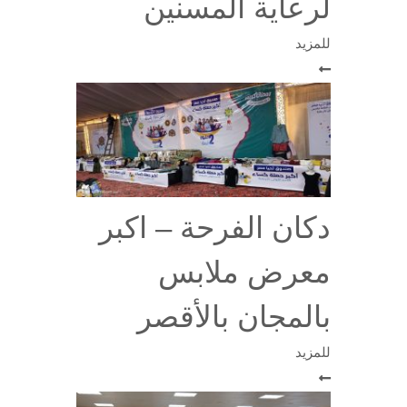
لرعاية المسنين
للمزيد
دكان الفرحة – اكبر
معرض ملابس
بالمجان بالأقصر
للمزيد