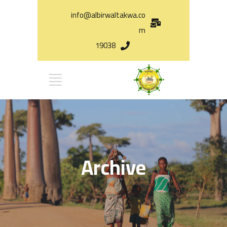
info@albirwaltakwa.co
m
19038
Archive