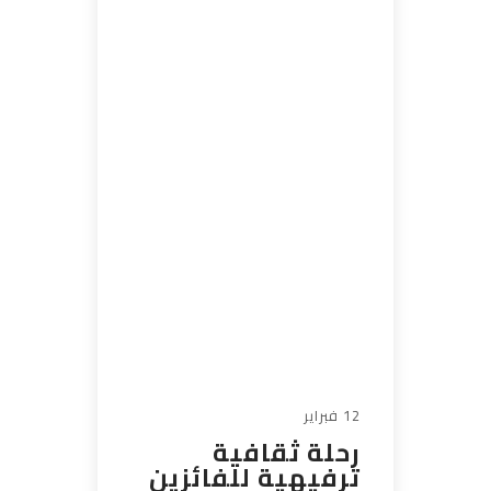
12 فبراير
رحلة ثقافية
ترفيهية للفائزين